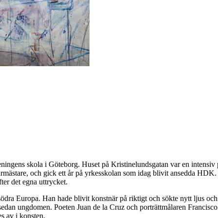
ingens skola i Göteborg. Huset på Kristinelundsgatan var en intensiv plat
armästare, och gick ett år på yrkesskolan som idag blivit ansedda HDK. 
ter det egna uttrycket.
dra Europa. Han hade blivit konstnär på riktigt och sökte nytt ljus och 
sedan ungdomen. Poeten Juan de la Cruz och porträttmålaren Francisco
s av i konsten.