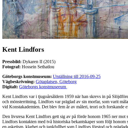
Kent Lindfors
Pressbild:
Dykaren II (2015)
Fotograf:
Hossein Sethatlou
Göteborgs konstmuseum:
Utställning till 2016-09-25
Vägbeskrivning:
Götaplatsen, Göteborg
Digitalt:
Göteborgs konstmuseeum
Kent Lindfors var i tjugoårsåldern 1959 när han skrevs in på Slöjdfören
och mönsterritning. Lindfors var präglad av sin morfar, som varit mål
vid Konstakademien. Det blev fem år av måleri, teori och forskande ef
Den livsresa Kent Lindfors gett sig av på förde honom 1965 ner mot sö
Lindfors kontakten med två historiska bekantskaper som följt honom 
en asketism, klarhet och tankfullhet som Lindfors förstod och präglade