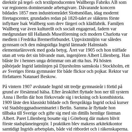
direktör på tegel- och textilproducenten Wallbergs Fabriks AB som
var regionens dominerande arbetsgivare. Dåvarande koncern
bildades 1857 men industriområdet Slottsmöllan, idag modernt
företagscenter, grundades redan på 1820-talet av släktens förste
inflyttare Isak Wallberg som drev färgeri och klädfabrik. Familjen
Wallberg var även kulturellt och socialt engagerad, fadern var
medgrundare till Hallands Museiförening och modern Charlotta var
medlem i Fredrika Bremerförbundet. Uppväxtmiljön var således
gynnsam och den mångsidiga Ingrid lämnade Halmstads
elementarläroverk med goda betyg. Året var 1905 och hon träffade
utan att veta det sin blivande man, ingenjören Albert Lilienberg. Han
blåste liv i hennes unga drömmar om att rita hus. På hösten
påbörjade Ingrid latinlinjen på Djursholms samskola i Stockholm, ett
av Sveriges första gymnasier för både flickor och pojkar. Rektor var
författaren Natanael Beskow.
På vintern 1907 avslutade Ingrid sitt tredje gymnasieår i förtid på
grund av försämrad hälsa. Efter årsskiftet flyttade hon ner till systern
Anna i Berlin där hon förkovrade sig i teckning och konsthistoria.
1909 läste den klassiskt bildade och flerspråkiga Ingrid också kurser
vid Stadsbyggnadsseminariet i Berlin. Samma år flyttade hon
tillbaka till Sverige och gifte sig med sin dittills hemlige fästman
Albert. Paret Lilienberg bosatte sig i Göteborg där maken blivit
förste stadsplaneingenjör. I praktiken blev makens arkitektkontor
samtidigt Ingrids arbetsplats, både vid ritbordet och i räkenskaperna.