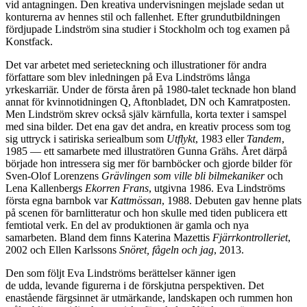
vid antagningen. Den kreativa undervisningen mejslade sedan ut
konturerna av hennes stil och fallenhet. Efter grundutbildningen
fördjupade Lindström sina studier i Stockholm och tog examen på
Konstfack.
Det var arbetet med serieteckning och illustrationer för andra
författare som blev inledningen på Eva Lindströms långa
yrkeskarriär. Under de första åren på 1980-talet tecknade hon bland
annat för kvinnotidningen Q, Aftonbladet, DN och Kamratposten.
Men Lindström skrev också själv kärnfulla, korta texter i samspel
med sina bilder. Det ena gav det andra, en kreativ process som tog
sig uttryck i satiriska seriealbum som
Utflykt
, 1983 eller
Tandem
,
1985 — ett samarbete med illustratören Gunna Grähs. Året därpå
började hon intressera sig mer för barnböcker och gjorde bilder för
Sven-Olof Lorenzens
Grävlingen som ville bli bilmekaniker
och
Lena Kallenbergs
Ekorren Frans
, utgivna 1986. Eva Lindströms
första egna barnbok var
Kattmössan
, 1988. Debuten gav henne plats
på scenen för barnlitteratur och hon skulle med tiden publicera ett
femtiotal verk. En del av produktionen är gamla och nya
samarbeten. Bland dem finns Katerina Mazettis
Fjärrkontrolleriet
,
2002 och Ellen Karlssons
Snöret, fågeln och jag
, 2013.
Den som följt Eva Lindströms berättelser känner igen
de udda, levande figurerna i de förskjutna perspektiven. Det
enastående färgsinnet är utmärkande, landskapen och rummen hon