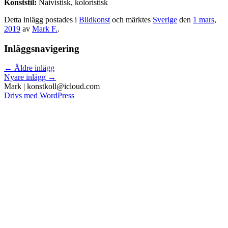
Konststil:
Naivistisk, koloristisk
Detta inlägg postades i
Bildkonst
och märktes
Sverige
den
1 mars,
2019
av
Mark F.
.
Inläggsnavigering
←
Äldre inlägg
Nyare inlägg
→
Drivs med WordPress