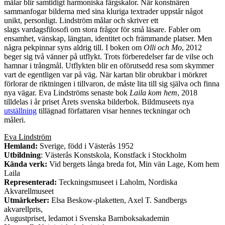
målar blir samtidigt harmoniska färgskalor. När konstnären
sammanfogar bilderna med sina kluriga textrader uppstår något
unikt, personligt. Lindström målar och skriver ett
slags vardagsfilosofi om stora frågor för små läsare. Fabler om
ensamhet, vänskap, längtan, identitet och främmande platser. Men
några pekpinnar syns aldrig till. I boken om
Olli och Mo
, 2012
beger sig två vänner på utflykt. Trots förberedelser far de vilse och
hamnar i trångmål. Utflykten blir en oförutsedd resa som skymmer
vart de egentligen var på väg. När kartan blir obrukbar i mörkret
förlorar de riktningen i tillvaron, de måste lita till sig själva och finna
nya vägar. Eva Lindströms senaste bok
Laila kom hem
, 2018
tilldelas i år priset Årets svenska bilderbok. Bildmuseets nya
utställning
tillägnad författaren visar hennes teckningar och
måleri.
Eva Lindström
Hemland:
Sverige, född i Västerås 1952
Utbildning
: Västerås Konstskola, Konstfack i Stockholm
Kända verk:
Vid bergets långa breda fot, Min vän Lage, Kom hem
Laila
Representerad:
Teckningsmuseet i Laholm, Nordiska
Akvarellmuseet
Utmärkelser:
Elsa Beskow-plaketten, Axel T. Sandbergs
akvarellpris,
Augustpriset, ledamot i Svenska Barnboksakademin