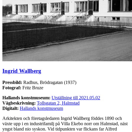
Ingrid Wallberg
Pressbild:
Radhus, Brödragatan (1937)
Fotograf:
Fritz Bruze
Hallands konstmuseum:
Utställning till 2021.05.02
Vägbeskrivning:
Tollsgatan 2, Halmstad
Digitalt:
Hallands konstmuseum
Arkitekten och företagsledaren Ingrid Wallberg föddes 1890 och
växte upp i en industrifamilj på Villa Ekebo norr om Halmstad, näst
yngst bland nio syskon. Vid tidpunkten var flickans far Alfred