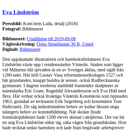
Eva Lindström
Pressbild:
Kom hem Laila, detalj (2018)
Fotograf:
Bildmuseet
Bildmuseet:
Utställning till 2019-09-08
Vägbeskrivning:
Östra Strandgatan 30 B, Umeå
Digitalt:
Bildmuseet
Den uppskattade illustratören och barnboksförfattaren Eva
Lindström växte upp i residensstaden Västerås. Staden som ligger
vid Mälarens blå sjövatten är en av Sveriges äldsta, med sigill från
1200-talet. Här höll Gustav Vasa reformationsriksdagen 1527 och
här grundandes, knappt hundra år senare, också Rudbeckianska
gymnasiet. I dagens moderna stadsbild framträder skulpturer av
namnstarka Eric Grate, Ragnhild Alexandersson och Eva Hild med
flera. Här verkar också livaktiga Västerås Konstskola som öppnades
1963, grundad av tecknaren Erik Segerberg och konstnären Tore
Hultcrantz. De såg industristadens behov av kultur liksom unga
talangers behov av konstutbildning. När skolan firade
femtioårsjubileum hade 1200 elever skissat i ateljéerna. Det var hit
en ung Eva Lindström sökte sig, raka vägen från grundskolan. Hon
hade tecknat sedan barnsben och lade fram begåvade arbetsprover