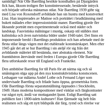
samtidigt! När Olle Baertling besökte konsthallen på Djurgården
fick han, liksom troligen fler konstintresserade, bestående intryck
och började utforska mästarnas stilar. När Baertling 1939 gifte sig
med Lisa von Roxendorff avbildade han sin hustru med konstverket
Lisa
. Han inspirerades av Matisse och porträttet i brudklänning med
bukett målades efter impressionistiskt maner. Baertling gjorde fler
liknande porträtt men experimenterade också med städer och
landskap. Fauvistiska målningar i mustig, oskarp stil ställdes mot
kubistiska och även naivistiska bilder under 1940-talet. Det finns en
imponerande bredd i Baertlings produktion och han arbetade med de
flesta stilar längs vägen mot det etablerade konstnärskapet. Men efter
1945 går det att se hur Baertling i sin ateljé rör sig från det
avbildande måleriet till bestämda, mer abstrakta element. När
framtidstron återvände med freden i Europa gjorde Olle Baertling
flera utforskande resor till England och Frankrike.
Den ambitiöse Baertling for till Paris för att närma sig och så
småningom stiga upp på den nya konstruktivistiska konstscenen.
Ledsagare var målarna André Lothe och Fernand Léger som
undervisade Baertling och frilade hans öppna, geometriska form.
Olle Baertlings första separatutställning öppnades i Stockholm,
1949. Hans moderna kompositioner med vinklar och färgkontraster
var något nytt, ändå var mottagandet ljumt. Enligt Baertling satt
publiken fast i 1800-talets kulturarv! Han fjärmade sig helt från
realismen och såg ett nytt bildspråk där färg, rymd och rörelse var