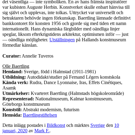
det väsentliga — inte symboliken. En av hans främsta inspiratörer
var kubisten Auguste Herbin. Konstverket skulle enbart hänvisa till
sig självt och upplevas, inte tolkas. Uttrycket var universellt och
betraktaren behövde ingen förkunskap. Baertling lämnade definitivt
bankkontoret för konsten 1956 och gjorde sig med tiden ett namn
internationellt. Hans dynamiska färgbilder med oändliga linjer
speglar, liksom efterkrigstidens arkitektur, optimismen inför — just
— oändliga möjligheter.
Utställningen
på Hallands konstmuseum
förmedlar känslan.
Curator:
Annelie Tuveros
Olle Baertling
Hemland:
Sverige, född i Halmstad (1911-1981)
Utbildning:
Autodidakt/studier på Fernand Légers konstskola
Kända verk:
Rudra, Dance Lyonnaise, Iras, Effets Cinétiques,
Asamk
Utmärkelser:
Kvarteret Baertling (Halmstads högskoleområde)
Representerad:
Nationalmuseum, Kalmar konstmuseum,
Göteborgs konstmuseum
Konststil:
Abstrakt modernism, futurism
Hemsida:
Baertlingstiftelsen
Detta inlägg postades i
Bildkonst
och märktes
Sverige
den
10
januari, 2020
av
Mark F.
.