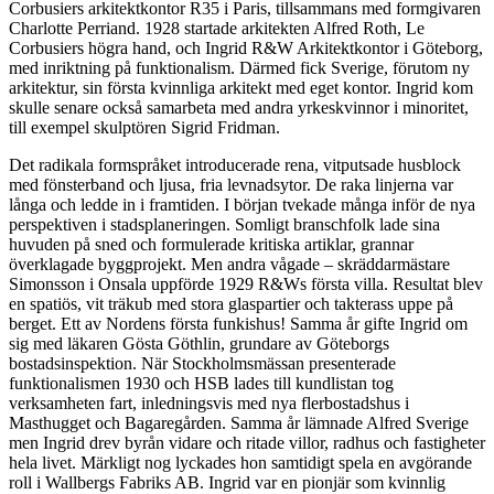
Corbusiers arkitektkontor R35 i Paris, tillsammans med formgivaren
Charlotte Perriand. 1928 startade arkitekten Alfred Roth, Le
Corbusiers högra hand, och Ingrid R&W Arkitektkontor i Göteborg,
med inriktning på funktionalism. Därmed fick Sverige, förutom ny
arkitektur, sin första kvinnliga arkitekt med eget kontor. Ingrid kom
skulle senare också samarbeta med andra yrkeskvinnor i minoritet,
till exempel skulptören Sigrid Fridman.
Det radikala formspråket introducerade rena, vitputsade husblock
med fönsterband och ljusa, fria levnadsytor. De raka linjerna var
långa och ledde in i framtiden. I början tvekade många inför de nya
perspektiven i stadsplaneringen. Somligt branschfolk lade sina
huvuden på sned och formulerade kritiska artiklar, grannar
överklagade byggprojekt. Men andra vågade – skräddarmästare
Simonsson i Onsala uppförde 1929 R&Ws första villa. Resultat blev
en spatiös, vit träkub med stora glaspartier och takterass uppe på
berget. Ett av Nordens första funkishus! Samma år gifte Ingrid om
sig med läkaren Gösta Göthlin, grundare av Göteborgs
bostadsinspektion. När Stockholmsmässan presenterade
funktionalismen 1930 och HSB lades till kundlistan tog
verksamheten fart, inledningsvis med nya flerbostadshus i
Masthugget och Bagaregården. Samma år lämnade Alfred Sverige
men Ingrid drev byrån vidare och ritade villor, radhus och fastigheter
hela livet. Märkligt nog lyckades hon samtidigt spela en avgörande
roll i Wallbergs Fabriks AB. Ingrid var en pionjär som kvinnlig