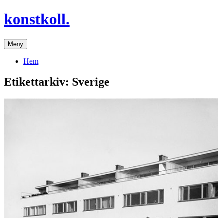
Hoppa
konstkoll.
till
innehåll
Meny
Hem
Etikettarkiv:
Sverige