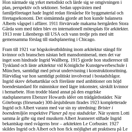
Hon närmade sig yrket metodiskt och lärde sig se omgivningen i
plan, perspektiv och sektioner. Sedan uppväxten med
familjeföretaget hade Ingrid redan förståelse för byggmaterial och
företagsekonomi. Det sistnämnda gjorde att hon kunde balansera
Alberts vågspel i affärer. 1911 förvärvade makarna herrgården Stora
Gårda som med tiden blev en internationell mötesplats för arkitekter.
1913 reste Lilienbergs till USA och vann tredje pris med sitt
gemensamma förslag till stadsplanering i Chicago.
Fram till 1921 var högskoleutbildning inom arkitektur stängd för
kvinnor och branschen nästan helt mansdominerad, men det var
inget som hindrade Ingrid Wallberg. 1915 gjorde hon studieresor till
Tyskland och läste arkitektur vid Königliche Kunstgewerbeschule i
München, samtidigt med privat undervisning i konstruktionsritning.
Härvidlag var hon samtidigt politiskt involverad i bostadsfrågor.
Ingrid skrev debattartiklar och föreläste med ambitioner om höjd
boendestandard för människor med lägre inkomster, särskilt kvinnor
i hemarbete. Hon trodde bland annat på den engelske
stadsplaneraren Ebenzer Howards idéer om trädgårdsstäder. När
Göteborgs (försenade) 300-årsjubileum firades 1923 kompletterade
Ingrid och Albert varann med var sin ny utredning:
Brister i
boendemiljön
respektive
Planer på nya stadsdelar
. När systern Lotti
samma år gifte sig med musikern Albert Jeanneret stiftade Ingrid
bekantskap med svågerns bror – arkitekten Le Corbusier. 1927
skildes Ingrid och Albert och hon fick möjlighet att praktisera på Le