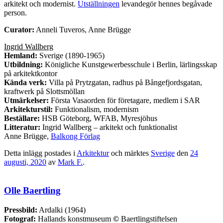
arkitekt och modernist.
Utställningen
levandegör hennes begåvade
person.
Curator:
Anneli Tuveros, Anne Brügge
Ingrid Wallberg
Hemland:
Sverige (1890-1965)
Utbildning:
Königliche Kunstgewerbesschule i Berlin, lärlingsskap
på arkitektkontor
Kända verk:
Villa på Prytzgatan, radhus på Bångefjordsgatan,
kraftwerk på Slottsmöllan
Utmärkelser:
Första Vasaorden för företagare, medlem i SAR
Arkitekturstil:
Funktionalism, modernism
Beställare:
HSB Göteborg, WFAB, Myresjöhus
Litteratur:
Ingrid Wallberg – arkitekt och funktionalist
Anne Brügge,
Balkong Förlag
Detta inlägg postades i
Arkitektur
och märktes
Sverige
den
24
augusti, 2020
av
Mark F.
.
Olle Baertling
Pressbild:
Ardalki (1964)
Fotograf:
Hallands konstmuseum
©
Baertlingstiftelsen