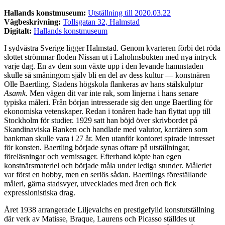
Hallands konstmuseum:
Utställning till 2020.03.22
Vägbeskrivning:
Tollsgatan 32, Halmstad
Digitalt:
Hallands konstmuseum
I sydvästra Sverige ligger Halmstad. Genom kvarteren förbi det röda
slottet strömmar floden Nissan ut i Laholmsbukten med nya intryck
varje dag. En av dem som växte upp i den levande hamnstaden
skulle så småningom själv bli en del av dess kultur — konstnären
Olle Baertling. Stadens högskola flankeras av hans stålskulptur
Asamk
. Men vägen dit var inte rak, som linjerna i hans senare
typiska måleri. Från början intresserade sig den unge Baertling för
ekonomiska vetenskaper. Redan i tonåren hade han flyttat upp till
Stockholm för studier. 1929 satt han böjd över skrivbordet på
Skandinaviska Banken och handlade med valutor, karriären som
bankman skulle vara i 27 år. Men utanför kontoret spirade intresset
för konsten. Baertling började synas oftare på utställningar,
föreläsningar och vernissager. Efterhand köpte han egen
konstnärsmateriel och började måla under lediga stunder. Måleriet
var först en hobby, men en seriös sådan. Baertlings föreställande
måleri, gärna stadsvyer, utvecklades med åren och fick
expressionistiska drag.
Året 1938 arrangerade Liljevalchs en prestigefylld konstutställning
där verk av Matisse, Braque, Laurens och Picasso ställdes ut