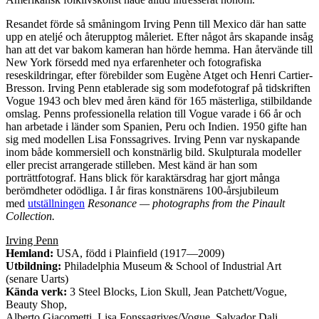
Resandet förde så småningom Irving Penn till Mexico där han satte
upp en ateljé och återupptog måleriet. Efter något års skapande insåg
han att det var bakom kameran han hörde hemma. Han återvände till
New York försedd med nya erfarenheter och fotografiska
reseskildringar, efter förebilder som Eugène Atget och Henri Cartier-
Bresson. Irving Penn etablerade sig som modefotograf på tidskriften
Vogue 1943 och blev med åren känd för 165 mästerliga, stilbildande
omslag. Penns professionella relation till Vogue varade i 66 år och
han arbetade i länder som Spanien, Peru och Indien. 1950 gifte han
sig med modellen Lisa Fonssagrives.
Irving Penn var nyskapande
inom både kommersiell och konstnärlig bild. Skulpturala modeller
eller precist arrangerade stilleben. Mest känd är han som
porträttfotograf. Hans blick för karaktärsdrag har gjort många
berömdheter odödliga. I år firas konstnärens 100-årsjubileum
med
utställningen
Resonance — photographs from the Pinault
Collection.
Irving Penn
Hemland:
USA, född i Plainfield (1917—2009)
Utbildning:
Philadelphia Museum & School of Industrial Art
(senare Uarts)
Kända verk:
3 Steel Blocks, Lion Skull, Jean Patchett/Vogue,
Beauty Shop,
Alberto Giacometti, Lisa Fonssagrives/Vogue, Salvador Dali