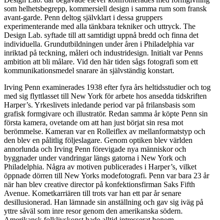
som helhetsbegrepp, kommersiell design i samma rum som fransk
avant-garde. Penn deltog självklart i dessa gruppers
experimenterande med alla tänkbara tekniker och uttryck. The
Design Lab. syftade till att samtidigt uppnå bredd och finna det
individuella. Grundutbildningen under åren i Philadelphia var
inriktad på teckning, måleri och industridesign. Initialt var Penns
ambition att bli målare. Vid den här tiden sågs fotografi som ett
kommunikationsmedel snarare än självständig konstart.
Irving Penn examinerades 1938 efter fyra års heltidsstudier och tog
med sig flyttlasset till New York för arbete hos ansedda tidskriften
Harper’s. Yrkeslivets inledande period var på frilansbasis som
grafisk formgivare och illustratör. Redan samma år köpte Penn sin
första kamera, ovetande om att han just börjat sin resa mot
berömmelse. Kameran var en Rolleiflex av mellanformatstyp och
den blev en pålitlig följeslagare. Genom optiken blev världen
annorlunda och Irving Penn förevigade nya människor och
byggnader under vandringar längs gatorna i New York och
Philadelphia. Några av motiven publicerades i Harper’s, vilket
öppnade dörren till New Yorks modefotografi. Penn var bara 23 år
när han blev creative director på konfektionsfirman Saks Fifth
Avenue. Kometkarriären till trots var han ett par år senare
desillusionerad. Han lämnade sin anställning och gav sig iväg på
yttre såväl som inre resor genom den amerikanska södern.
Amerikansk folklivskonst hade alltid intresserat honom.