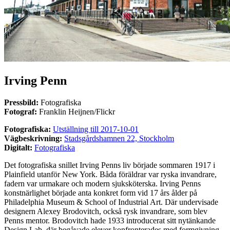
Irving Penn
Pressbild:
Fotografiska
Fotograf:
Franklin Heijnen/Flickr
Fotografiska:
Utställning till 2017-10-01
Vägbeskrivning:
Stadsgårdshamnen 22, Stockholm
Digitalt:
Fotografiska
Det fotografiska snillet Irving Penns liv började sommaren 1917 i
Plainfield utanför New York. Båda föräldrar var ryska invandrare,
fadern var urmakare och modern sjuksköterska. Irving Penns
konstnärlighet började anta konkret form vid 17 års ålder på
Philadelphia Museum & School of Industrial Art. Där undervisade
designern Alexey Brodovitch, också rysk invandrare, som blev
Penns mentor. Brodovitch hade 1933 introducerat sitt nytänkande
Design Lab. där begåvade elever konfronterades med formgivning