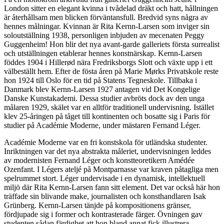
London sitter en elegant kvinna i tvådelad dräkt och hatt, hållningen
är återhållsam men blicken förväntansfull. Bredvid syns några av
hennes målningar. Kvinnan är Rita Kernn-Larsen som inviger sin
soloutställning 1938, personligen inbjuden av mecenaten Peggy
Guggenheim! Hon blir det nya avant-garde galleriets första surrealist
och utställningen etablerar hennes konstnärskap. Kernn-Larsen
föddes 1904 i Hillerød nära Fredriksborgs Slott och växte upp i ett
välbeställt hem. Efter de fösta åren på Marie Mørks Privatskole reste
hon 1924 till Oslo för en tid på Statens Tegneskole. Tillbaka i
Danmark blev Kernn-Larsen 1927 antagen vid Det Kongelige
Danske Kunstakademi. Dessa studier avbröts dock av den unga
målaren 1929, skälet var en alltför traditionell undervisning. Istället
klev 25-åringen på tåget till kontinenten och bosatte sig i Paris för
studier på Académie Moderne, under mästaren Fernand Léger.
Académie Moderne var en fri konstskola för utländska studenter.
Inriktningen var det nya abstrakta måleriet, undervisningen leddes
av modernisten Fernand Léger och konstteoretikern Amédée
Ozenfant. I Légers ateljé på Montparnasse var kraven påtagliga men
spelrummet stort. Léger undervisade i en dynamisk, intellektuell
miljö där Rita Kernn-Larsen fann sitt element. Det var också här hon
träffade sin blivande make, journalisten och konsthandlaren Isak
Grünberg. Kernn-Larsen tänjde på kompositionens gränser,
fördjupade sig i former och kontrasterade färger. Övningen gav
studenten sådan färdighet att hon bland annat fick illustrera