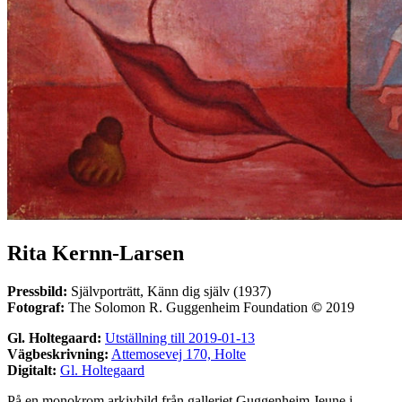
Rita Kernn-Larsen
Pressbild:
Självporträtt, Känn dig själv (1937)
Fotograf:
The Solomon R. Guggenheim Foundation
©
2019
Gl. Holtegaard:
Utställning till 2019-01-13
Vägbeskrivning:
Attemosevej 170, Holte
Digitalt:
Gl. Holtegaard
På en monokrom arkivbild från galleriet Guggenheim Jeune i