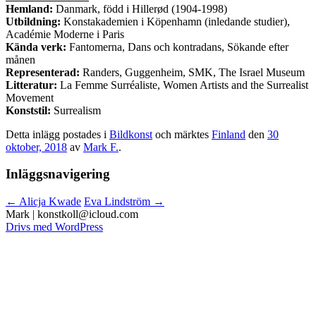
Hemland:
Danmark, född i Hillerød (1904-1998)
Utbildning:
Konstakademien i Köpenhamn (inledande studier),
Académie Moderne i Paris
Kända verk:
Fantomerna, Dans och kontradans, Sökande efter
månen
Representerad:
Randers, Guggenheim, SMK, The Israel Museum
Litteratur:
La Femme Surréaliste, Women Artists and the Surrealist
Movement
Konststil:
Surrealism
Detta inlägg postades i
Bildkonst
och märktes
Finland
den
30
oktober, 2018
av
Mark F.
.
Inläggsnavigering
←
Alicja Kwade
Eva Lindström
→
Drivs med WordPress