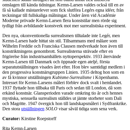
omslagen till kända tidningar. Kernn-Larsen valdes också till en av
få så kallade mästarelever som fick slutföra Legérs egna idéer, från
teckningar till fullskaliga målningar. Under åren vid Académie
Moderne prövade Kernn-Larsen flera konststilar men rörde sig
tydligt från avbildande konstverk mot mer surrealistiska experiment.
Den nya, okonventionella surrealismen tilltalade inte Legér, men
Kernn-Larsen hade hittat sin stil. Tillsammans med målare som
Wilhelm Freddie och Franciska Clausen medverkade hon även till
konstriktningens genombrott. Surrealisterna strävade efter en
frigörelse från industrisamhällets nyttoperspektiv. 1933 återvände
Kernn-Larsen till Danmark och öppnade egen ateljé, första
separatutställningen visades året efter. Hon blev samtidigt medlem i
den progressiva konstnärsgruppen Linien. 1935 deltog hon som en
av få kvinnor utställningen
Kubisme-Surrealisme
i Köpenhamn.
Intresset för Kernn-Larsens måleri förblev dock svalt i hemlandet.
1937 flyttade hon tillbaka till Paris och sedan till London, då som
erkänd konstnär. Glansperioden varade omkring tio år och hennes
mystiska, sensuella surrealism ställdes ut jämte storheter som Dali
och Magritte. 1947 övergick hon till landskapsmåleri i Sydfrankrike.
Den stora
utställningen
SOLO
visar såväl tidiga som sena verk.
Curator:
Kirstine Roepstorff
Rita Kernn-Larsen