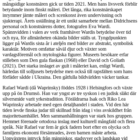
mångsidige konstnären gick ur tiden 2021. Men hans livsverk förblir
betydande inom finskt måleri
.
Det långa, rika konstnärskapet
inrymmer jämte måleri och scenkonst även undervisning och
sjukterapi. Årets uställning är ett unikt samarbete mellan Didrichsens
personal och konstnärens dotter, fotografen Eva Wardi.
Spännvidden i valen av verk framhäver Wardis betydelse över tid
och nya, för allmänheten okända bilder ställs ut. Tyngdpunkten
ligger på Wardis sista år i ateljén med bilder av abstrakt, symbolisk
karaktär. Motiven omfattar såväl djur och växter som
vardagsföremål och mytologiska figurer. Museets besökare erfar
stilleben som Den gula flaskan (1968) eller David och Goliath
(2021). Det starka inslaget av gult i måleriet kan, enligt Wardi,
härledas till solljusets betydelse men också till rapsfälten som hans
förfäder sådde i Ukraina. Den gåtfulla bildvärlden väcker tankar.
Rafael Wardi (då Waprinsky) föddes 1928 i Helsingfors och växte
upp på ön Drumsö. Han var yngst av tre syskon i en judisk släkt där
silversmide varit yrkestradition. Föräldrarna Isak och Riko Lea
Waprinsky arbetade med egen detaljhandel i staden. Vid den här
tiden levde finska judar till skillnad från idag i viss avskildhet från
majoritetsamhället. Men sammanhållningen var stark hos gruppen.
Hemmet förenade ortodoxa inslag med kulturell mångfald och flera
språk. När Rafael var fem år gick fadern bort efter en olycka och
familjens ekonomi försämrades, även barnen måste arbeta.
Uppväxtens intryck från människor, stadsvyer och landskap vid