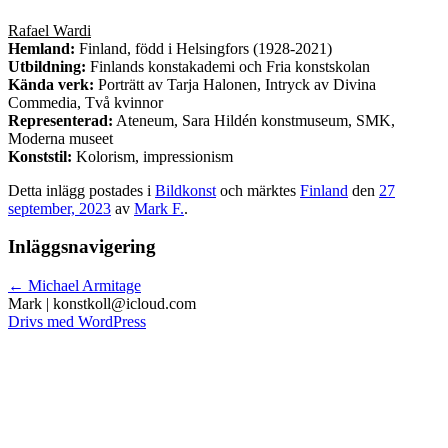
Rafael Wardi
Hemland:
Finland, född i Helsingfors (1928-2021)
Utbildning:
Finlands konstakademi och Fria konstskolan
Kända verk:
Porträtt av Tarja Halonen, Intryck av Divina
Commedia, Två kvinnor
Representerad:
Ateneum, Sara Hildén konstmuseum, SMK,
Moderna museet
Konststil:
Kolorism, impressionism
Detta inlägg postades i
Bildkonst
och märktes
Finland
den
27
september, 2023
av
Mark F.
.
Inläggsnavigering
←
Michael Armitage
Drivs med WordPress