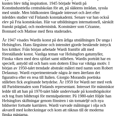
kusten blev tidig inspiration. 1945 började Wardi på
Konstindustriella centralskolan för att, på släktens inrådan, syssla
med smide. Men bildkonsten fångade intresset och året efter
inleddes studier vid Finlands konstakademi. Senare var han också
elev på Fria konstskolan. Här var utbildningen internationell, särskilt
franskt präglad, och modernistisk. Konstnärer som Cézanne,
Bonnard och Matisse med flera studerades.
År 1947 visades Wardis konst på den årliga utställningen De unga i
Helsingfors. Hans färgsinne och intensitet gjorde bestående intryck
hos kritiker. Från början arbetade Wardi framför allt med
föreställande konst. Vanliga teman var Helsingfors gatumyller,
Finska viken med dess sjöfart samt stilleben. Wardis porträtt har en
speciell, antydd stil och barn som dottern Elisa var viktiga motiv. I
början av 1950-talet trendade abstrakt måleri med namn som Robert
Delaunay. Wardi experimenterade några år men återfann det
figurativa efter en resa till Italien. Giorgio Morandis poetiska
stilleben fick avgörande betydelse. År 1959 for Wardi ner med verk
till Parisbiennalen som Finlands representant. Intresset för människor
ledde till att han på 1970-talet både undervisade på konsthögskolor
och tog fram bildterapi för mentalpatienter. På 1980-talet följde han
Helsingfors skiftningar genom fönstren i sin tornateljé och nya
bildserier fortsatte karriären. Wardi varvade målningar i olja och
akvarell med kolteckningar och kom att räknas till de moderna
finska mästarna.