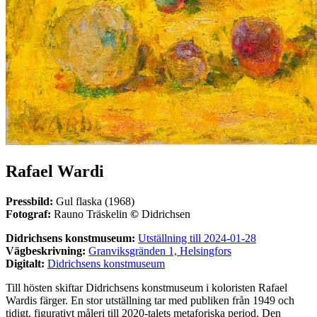
Rafael Wardi
Pressbild:
Gul flaska (1968)
Fotograf:
Rauno Träskelin
©
Didrichsen
Didrichsens konstmuseum:
Utställning till 2024-01-28
Vägbeskrivning:
Granviksgränden 1, Helsingfors
Digitalt:
Didrichsens konstmuseum
Till hösten skiftar Didrichsens konstmuseum i koloristen Rafael
Wardis färger. En stor utställning tar med publiken från 1949 och
tidigt, figurativt måleri till 2020-talets metaforiska period.
Den